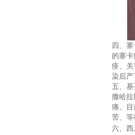
四、寨
的寨卡
疹、关
染后产
五、基
撒哈拉
痛。目
苦、等
六、西