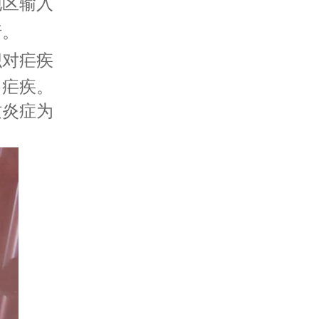
地区输入
行。
织对
疟疾
了
疟疾。
质炎症为