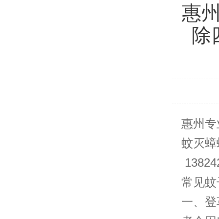
惠
除
惠州专
蚊灭蟑螂
13824
常见蚊
一、登