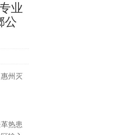
专业
螂公
，惠州灭
登革热患