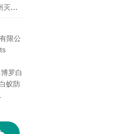
下一篇：惠州蓝波湾一业主家中饱受白蚁搔扰-惠州灭白蚁公司
防治有限公
ts
,博罗白
白蚁防
1