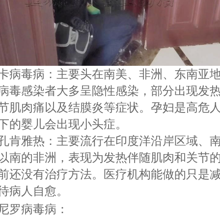
卡病毒病：主要头在南美、非洲、东南亚
病毒感染者大多呈隐性感染，部分出现发
节肌肉痛以及结膜炎等症状。孕妇是高危
下的婴儿会出现小
头症。
孔肯雅热：主要流行在印度洋沿
岸区域、
以南的非洲，表现为发热伴随肌肉和关节
前还没有治疗方法。医疗机构能做的只是
待病人自愈。
尼罗病毒病：