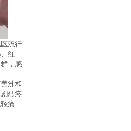
地区流行
热、红
人群，感
南美洲和
的剧烈疼
减轻痛