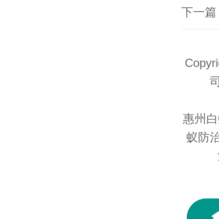
Copy
惠州白
蚁防