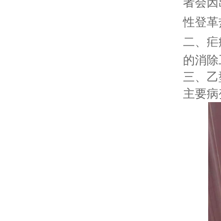
者会因
性登革
二、疟
的消除
三、乙
主要病