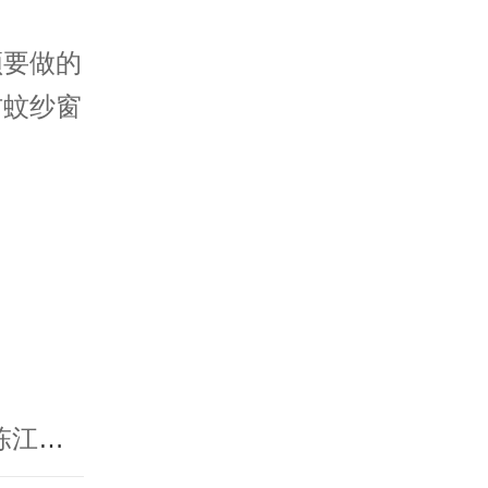
须要做的
防蚊纱窗
。
上一篇：惠州家具工厂受白蚁入侵-惠州灭白蚁，陈江灭白蚁