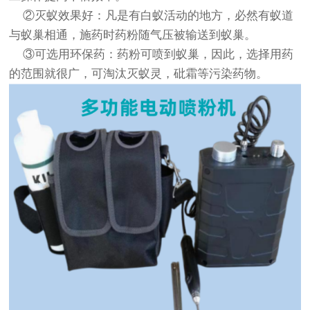
②灭蚁效果好：凡是有白蚁活动的地方，必然有蚁道
与蚁巢相通，施药时药粉随气压被输送到蚁巢。
③可选用环保药：药粉可喷到蚁巢，因此，选择用药
的范围就很广，可淘汰灭蚁灵，砒霜等污染药物。