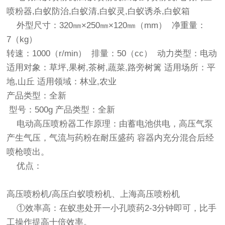
喷粉器,白蚁防治,白蚁清,白蚁灵,白蚁诱杀,白蚁箱
外型尺寸：320㎜×250㎜×120㎜（mm） 净重量：
7（kg）
转速：1000（r/min） 排量：50（cc） 动力类型：电动
适用对象：草坪,果树,茶树,蔬菜,路旁树篱 适用场所：平
地,山丘 适用领域：林业,农业
产品类型：全新
型号：500g 产品类型：全新
电动高压喷粉器工作原理：由蓄电池供电，高压气泵
产生气压，气流与药粉在耐压盛药 容器内充分混合后经
喷枪喷出。
优点：
高压喷粉机/高压白蚁喷粉机、上海高压喷粉机
①效率高：在蚁患处开一小孔喷药2-3分钟即可，比手
工操作提高十倍效率。